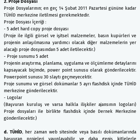
2. Proje Dosyası
Proje Dosyalarının; en geç 14 Şubat 2011 Pazartesi gününe kadar
TÜHİD merkezine iletilmesi gerekmektedir.
Proje Dosyası İçeriği :
- 5 adet hard copy proje dosyası
(Proje ile ilgili görsel ve işitsel malzemeler, basın kupürleri ve
projenin anlaşılmasına yardımcı olacak diğer malzemelerin yer
alacağı proje dosyasından 5 adet iletilecektir.)
- Proje sunumu 5 adet
Projenin araştırma, planlama, uygulama ve ölçümleme detaylarını
kapsayacak biçimde, power point sunusu olarak gönderilecektir.
Powerpoint sunusu 30 slaytı geçmeyecektir.
Proje sunumu ve görsel dokümanlar 5 ayrı flashdisk içinde TÜHİD
merkezine gönderilecektir.
- Logolar
(Başvuran kuruluş ve varsa halkla ilişkiler ajansının logoları)
Proje dosyaları ile birlikte flashdisk içinde Dernek Merkezine
gönderilecektir.)
d. TÜHİD
, her zaman web sitesinde veya basılı dokümanlarında
başvuran projeleri yayınlayabilir ve daha geniş kitlelerle