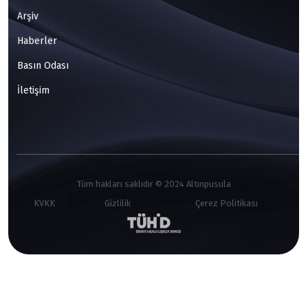
Arşiv
Haberler
Basın Odası
İletişim
Tüm hakları saklıdır © 2024 Altınpusula
KVKK
Gizlilik
Çerez Politikası