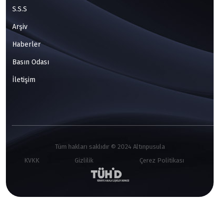
S.S.S
Arşiv
Haberler
Basın Odası
İletişim
Tüm hakları saklıdır © 2024 Altınpusula
KVKK
Gizlilik
Çerez Politikası