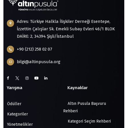
Adres: Türkiye Halkla İlişkiler Derneği Esentepe,
İzzettin Çalışlar Sk. Emekli Subay Evleri 46/1 BLOK
DAİRE: 2, 34394 Şişli/İstanbul
+90 (212) 258 02 07
bilgi@altinpusula.org
Yarışma
Kaynaklar
Altın Pusula Başvuru
Ödüller
Rehberi
Kategoriler
Kategori Seçim Rehberi
Yönetmelikler