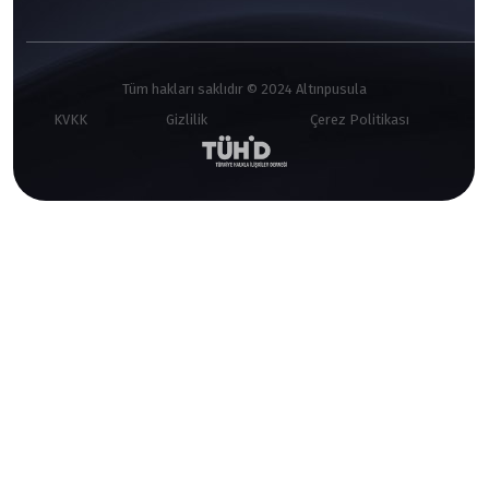
Tüm hakları saklıdır © 2024 Altınpusula
KVKK
Gizlilik
Çerez Politikası