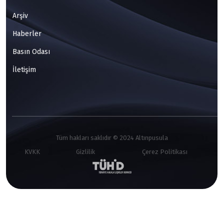
Arşiv
Haberler
Basın Odası
İletişim
Tüm hakları saklıdır © 2024 Altınpusula
KVKK
Gizlilik
Çerez Politikası