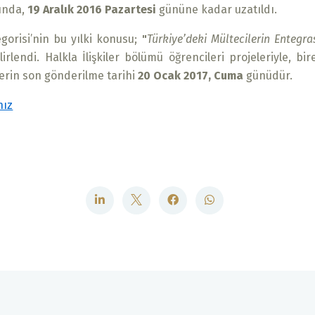
unda,
19 Aralık 2016 Pazartesi
gününe kadar uzatıldı.
gorisi’nin bu yılki konusu;
"
Türkiye’deki Mültecilerin Entegr
lirlendi. Halkla İlişkiler bölümü öğrencileri projeleriyle, bi
elerin son gönderilme tarihi
20 Ocak 2017, Cuma
günüdür.
nız