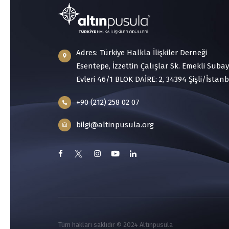
Adres: Türkiye Halkla İlişkiler Derneği
Esentepe, İzzettin Çalışlar Sk. Emekli Subay
Evleri 46/1 BLOK DAİRE: 2, 34394 Şişli/İstan
+90 (212) 258 02 07
bilgi@altinpusula.org
Tüm hakları saklıdır © 2024 Altınpusula