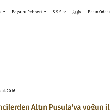
a
Başvuru Rehberi
S.S.S
Basın Odas
Arşiv
Haberler
alık 2016
mcilerden Altın Pusula'ya yoğun il