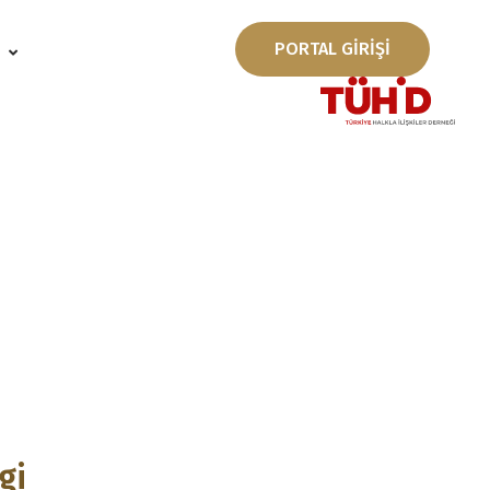
PORTAL GİRİŞİ
ı
gi