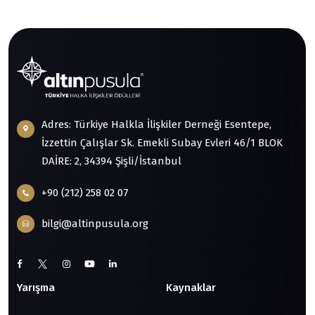
Adres: Türkiye Halkla İlişkiler Derneği Esentepe,
İzzettin Çalışlar Sk. Emekli Subay Evleri 46/1 BLOK
DAİRE: 2, 34394 Şişli/İstanbul
+90 (212) 258 02 07
bilgi@altinpusula.org
Yarışma
Kaynaklar