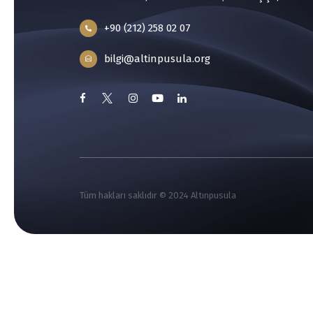
+90 (212) 258 02 07
bilgi@altinpusula.org
Tüm hakları saklıdır © 2024 Altınpusula