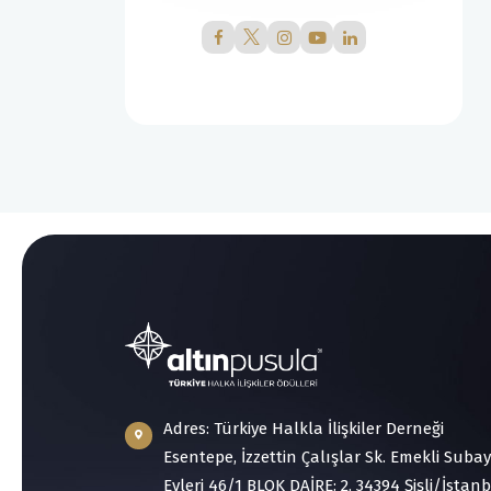
Adres: Türkiye Halkla İlişkiler Derneği
Esentepe, İzzettin Çalışlar Sk. Emekli Subay
Evleri 46/1 BLOK DAİRE: 2, 34394 Şişli/İstan