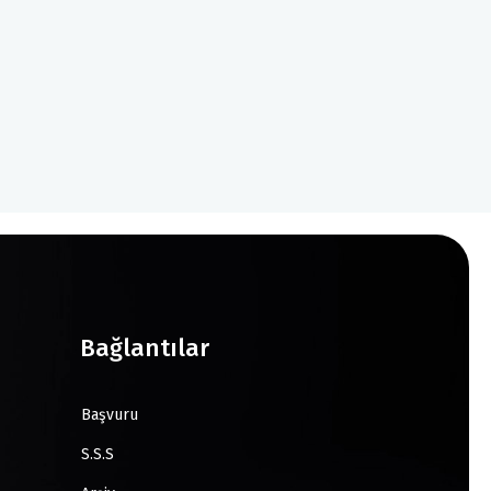
Bağlantılar
Başvuru
S.S.S