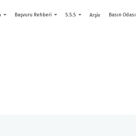
a
Başvuru Rehberi
S.S.S
Basın Odas
Arşiv
Yarışma
Üst Seçici Kurul