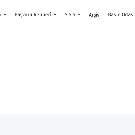
a
Başvuru Rehberi
S.S.S
Basın Odas
Arşiv
5. Altın Pusula Arşiv
5. Altın Pusula Başvuru