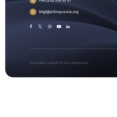
+90 (212) 258 02 07
bilgi@altinpusula.org
Tüm hakları saklıdır © 2024 Altınpusula