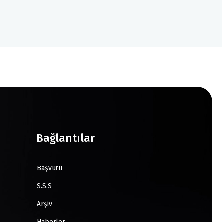
Bağlantılar
Başvuru
S.S.S
Arşiv
Haberler