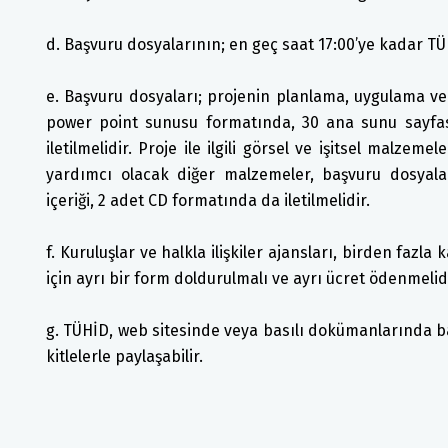
d. Başvuru dosyalarının; en geç saat 17:00’ye kadar T
e. Başvuru dosyaları; projenin planlama, uygulama v
power point sunusu formatında, 30 ana sunu sayfas
iletilmelidir. Proje ile ilgili görsel ve işitsel malzem
yardımcı olacak diğer malzemeler, başvuru dosyalar
içeriği, 2 adet CD formatında da iletilmelidir.
f. Kuruluşlar ve halkla ilişkiler ajansları, birden fazla
için ayrı bir form doldurulmalı ve ayrı ücret ödenmelidi
g. TÜHİD, web sitesinde veya basılı dokümanlarında ba
kitlelerle paylaşabilir.