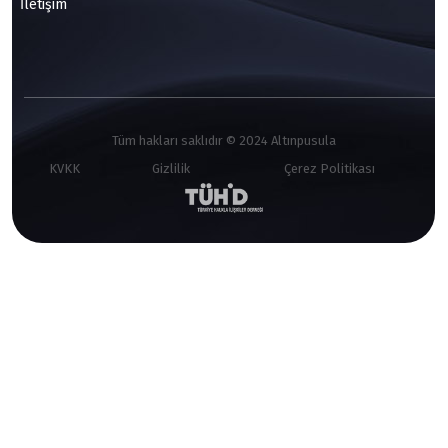
İletişim
Tüm hakları saklıdır © 2024 Altınpusula
KVKK
Gizlilik
Çerez Politikası