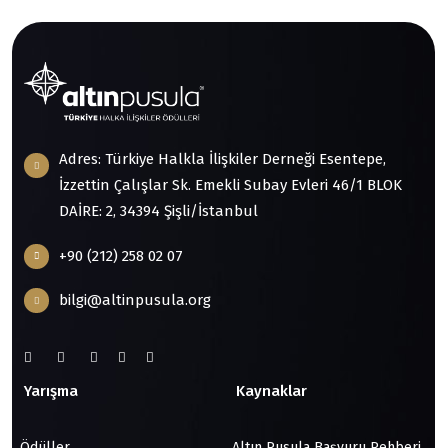
Adres: Türkiye Halkla İlişkiler Derneği Esentepe,
İzzettin Çalışlar Sk. Emekli Subay Evleri 46/1 BLOK
DAİRE: 2, 34394 Şişli/İstanbul
+90 (212) 258 02 07
bilgi@altinpusula.org
Yarışma
Kaynaklar
Ödüller
Altın Pusula Başvuru Rehberi