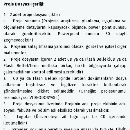
Proje Dosyası İçeriği:
1. 2 adet proje dosyası çıktısı
a. Proje sunumu (Projenin araştırma, planlama, uygulama ve
ölçümleme detaylarını kapsayacak biçimde, power point sunusu
olarak gönderilecektir. Powerpoint sunusu 30 slaytı
geçmeyecektir.)
b. Projenin anlaşılmasına yardımcı olacak, görsel ve işitsel diğer
malzemeler,
2. Proje dosyasını içeren 2 adet CD ya da Flash Bellek(CD ya da
Flash Bellek’lerin mutlaka birkaç farklı bilgisayarda çalışıp
çalışmadığının kontrol edilmesi gereklidir)
a. CD ya da Flash Bellek içinde iletilen dokümanların dosya
adlarının boşluksuz ve İngilizce karakter kullanılarak
gönderilmesine dikkat edilmelidir. (Örneğin; projesunumu,
resimdosyasi, VIDEODOSYASI )
3. Proje dosyasının üzerinde Projenin adı, proje ekibinin adı-
soyadı, fakülte ve bölüm adı eksiksiz olarak yazılmalıdır.
4. Logolar (Üniversiteye ait logo ayrı bir CD içerisinde
iletilmelidir.)
5. Projeler, sorumlu öğretim üyesinin imzasıyla birlikte TÜHİD