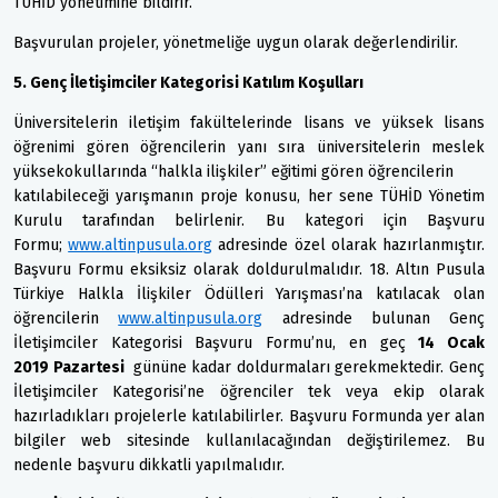
TÜHİD yönetimine bildirir.
Başvurulan projeler, yönetmeliğe uygun olarak değerlendirilir.
5. Genç İletişimciler Kategorisi Katılım Koşulları
Üniversitelerin iletişim fakültelerinde lisans ve yüksek lisans
öğrenimi gören öğrencilerin yanı sıra üniversitelerin meslek
yüksekokullarında “halkla ilişkiler” eğitimi gören öğrencilerin
katılabileceği yarışmanın proje konusu, her sene TÜHİD Yönetim
Kurulu tarafından belirlenir. Bu kategori için Başvuru
Formu;
www.altinpusula.org
adresinde özel olarak hazırlanmıştır.
Başvuru Formu eksiksiz olarak doldurulmalıdır. 18. Altın Pusula
Türkiye Halkla İlişkiler Ödülleri Yarışması’na katılacak olan
öğrencilerin
www.altinpusula.org
adresinde bulunan Genç
İletişimciler Kategorisi Başvuru Formu’nu, en geç
14 Ocak
2019 Pazartesi
gününe kadar doldurmaları gerekmektedir. Genç
İletişimciler Kategorisi’ne öğrenciler tek veya ekip olarak
hazırladıkları projelerle katılabilirler. Başvuru Formunda yer alan
bilgiler web sitesinde kullanılacağından değiştirilemez. Bu
nedenle başvuru dikkatli yapılmalıdır.