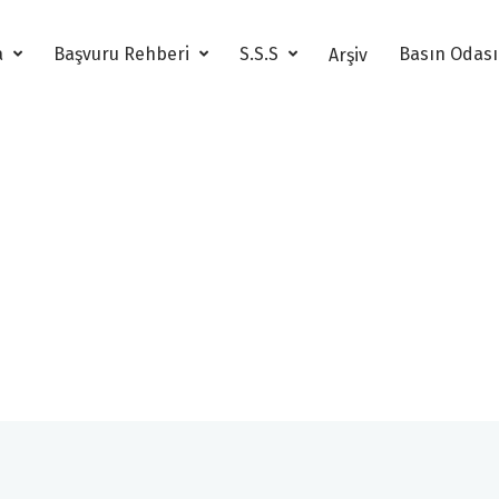
a
Başvuru Rehberi
S.S.S
Basın Odas
Arşiv
21. Altın Pusula Arşiv
21. Altın Pusula Destek Veren Kuruluşlar