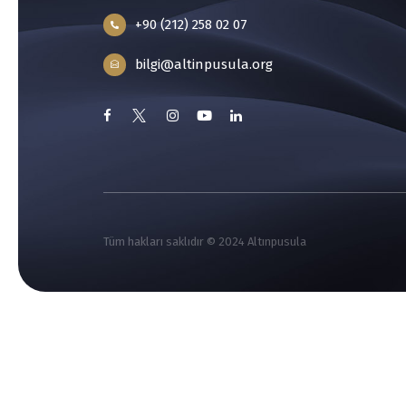
+90 (212) 258 02 07
bilgi@altinpusula.org
Tüm hakları saklıdır © 2024 Altınpusula