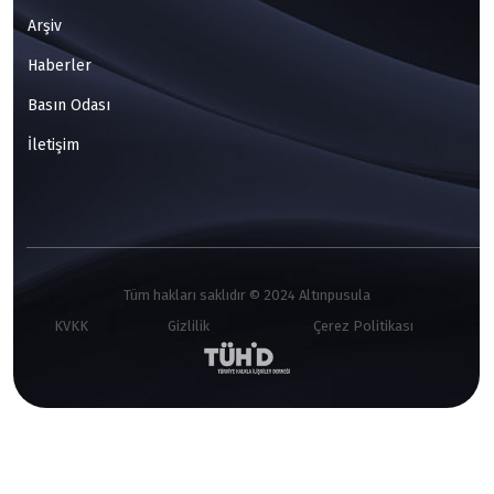
Arşiv
Haberler
Basın Odası
İletişim
Tüm hakları saklıdır © 2024 Altınpusula
KVKK
Gizlilik
Çerez Politikası