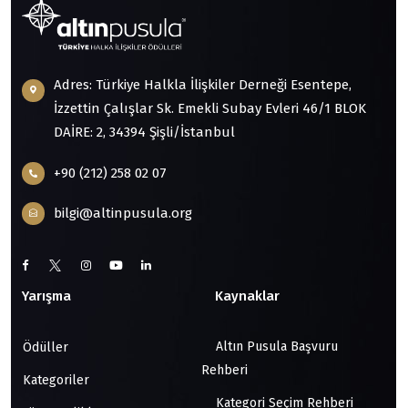
Adres: Türkiye Halkla İlişkiler Derneği Esentepe,
İzzettin Çalışlar Sk. Emekli Subay Evleri 46/1 BLOK
DAİRE: 2, 34394 Şişli/İstanbul
+90 (212) 258 02 07
bilgi@altinpusula.org
Yarışma
Kaynaklar
Altın Pusula Başvuru
Ödüller
Rehberi
Kategoriler
Kategori Seçim Rehberi