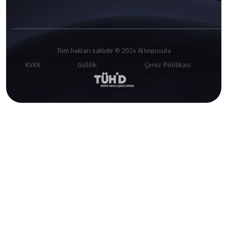
Tüm hakları saklıdır © 2024 Altınpusula
KVKK
Gizlilik
Çerez Politikası