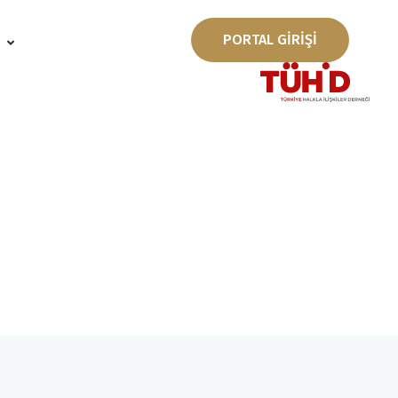
PORTAL GİRİŞİ
ı
v