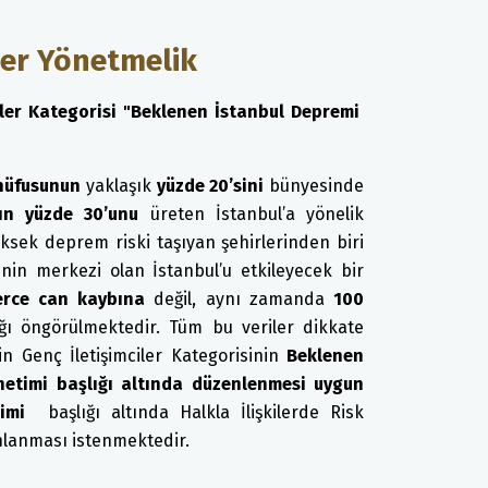
iler Yönetmelik
mciler Kategorisi "Beklenen İstanbul Depremi
 nüfusunun
yaklaşık
yüzde 20’sini
bünyesinde
ının yüzde 30’unu
üreten İstanbul’a yönelik
ksek deprem riski taşıyan şehirlerinden biri
nin merkezi olan İstanbul’u etkileyecek bir
erce can kaybına
değil, aynı zamanda
100
ğı öngörülmektedir. Tüm bu veriler dikkate
nin Genç İletişimciler Kategorisinin
Beklenen
etimi başlığı altında düzenlenmesi uygun
imi
başlığı altında Halkla İlişkilerde Risk
anlanması istenmektedir.