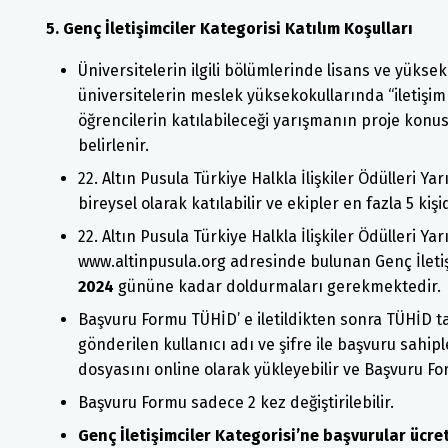
5. Genç İletişimciler Kategorisi Katılım Koşulları
Üniversitelerin ilgili bölümlerinde lisans ve yükse
üniversitelerin meslek yüksekokullarında “iletişim 
öğrencilerin katılabileceği yarışmanın proje kon
belirlenir.
22. Altın Pusula Türkiye Halkla İlişkiler Ödülleri Y
bireysel olarak katılabilir ve ekipler en fazla 5 kişi
22. Altın Pusula Türkiye Halkla İlişkiler Ödülleri Y
www.altinpusula.org adresinde bulunan Genç İleti
2024
gününe kadar doldurmaları gerekmektedir.
Başvuru Formu TÜHİD’ e iletildikten sonra TÜHİD t
gönderilen kullanıcı adı ve şifre ile başvuru sahip
dosyasını online olarak yükleyebilir ve Başvuru For
Başvuru Formu sadece 2 kez değiştirilebilir.
Genç İletişimciler Kategorisi’ne başvurular ücret