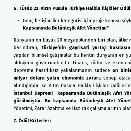
6. TÜHİD 22. Altın Pusula Türkiye Halkla İlişkiler Ödü
Genç İletişimciler kategorisi için proje konusu şöyl
Kapsamında Bütünleşik Afet Yönetimi"
D
ünyanın en büyük 20 megapolünden biri olan,
ülke
barındıran,
Türkiye’nin gayrisafi yurtiçi hasılas
yapılan bilimsel çalışmalar bu kentin dünyanın en yü
olduğunu göstermektedir. Finans, kültür ve ekonomi
depreme hazırlıksız yakalanmanın sadece
on binl
milyar dolara yakın ekonomik zarar
a sebep olaca
alındığında ise Altın Pusula Halkla İlişkiler Ödülleri
İstanbul Depremi kapsamında Bütünleşik Afet Yön
görülmüştür. Bu kapsamda Bütünleşik Afet Yönet
Yönetimi; Zarar Azaltma ve Hazırlık çalışmalarının pl
7. Ödül Kriterleri