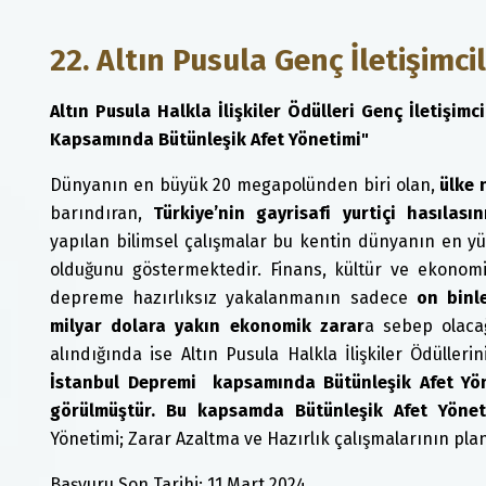
22. Altın Pusula Genç İletişimc
Altın Pusula Halkla İlişkiler Ödülleri Genç İletişi
Kapsamında Bütünleşik Afet Yönetimi"
Dünyanın en büyük 20 megapolünden biri olan,
ülke
barındıran,
Türkiye’nin gayrisafi yurtiçi hasılas
yapılan bilimsel çalışmalar bu kentin dünyanın en yü
olduğunu göstermektedir. Finans, kültür ve ekonomi
depreme hazırlıksız yakalanmanın sadece
on binl
milyar dolara yakın ekonomik zarar
a sebep olaca
alındığında ise Altın Pusula Halkla İlişkiler Ödülleri
İstanbul Depremi kapsamında Bütünleşik Afet Yön
görülmüştür. Bu kapsamda Bütünleşik Afet Yönet
Yönetimi; Zarar Azaltma ve Hazırlık çalışmalarının pl
Başvuru Son Tarihi: 11 Mart 2024