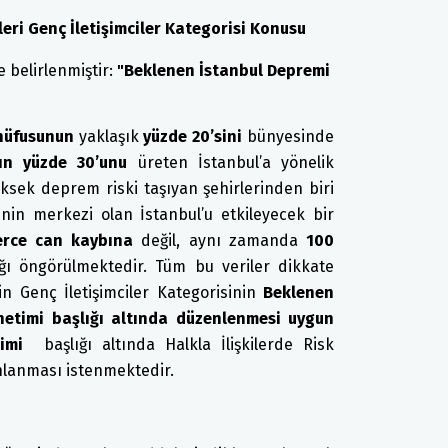
lleri Genç İletişimciler Kategorisi Konusu
e belirlenmiştir:
"Beklenen İstanbul Depremi
 nüfusunun
yaklaşık
yüzde 20’sini
bünyesinde
ının yüzde 30’unu
üreten İstanbul’a yönelik
ksek deprem riski taşıyan şehirlerinden biri
nin merkezi olan İstanbul’u etkileyecek bir
erce can kaybına
değil, aynı zamanda
100
ğı öngörülmektedir. Tüm bu veriler dikkate
nin Genç İletişimciler Kategorisinin
Beklenen
etimi başlığı altında düzenlenmesi uygun
imi
başlığı altında Halkla İlişkilerde Risk
anlanması istenmektedir.