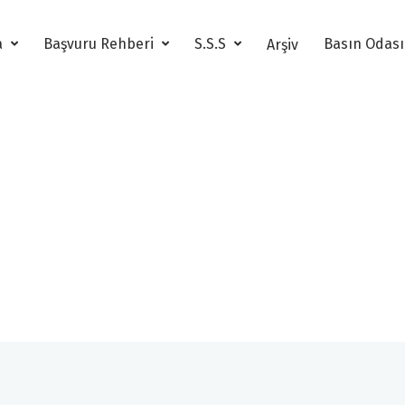
a
Başvuru Rehberi
S.S.S
Basın Odas
Arşiv
22. Altın Pusula Arşi
22. Altın Pusula Genç İletişimciler Yönetmelik