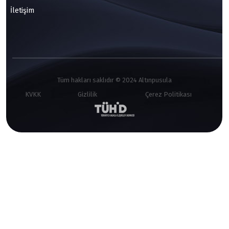
İletişim
Tüm hakları saklıdır © 2024 Altınpusula
KVKK
Gizlilik
Çerez Politikası