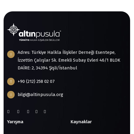
Adres: Türkiye Halkla İlişkiler Derneği Esentepe,
İzzettin Çalışlar Sk. Emekli Subay Evleri 46/1 BLOK
DAİRE: 2, 34394 Şişli/İstanbul
+90 (212) 258 02 07
bilgi@altinpusula.org
Yarışma
Kaynaklar