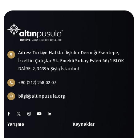
Adres: Türkiye Halkla İlişkiler Derneği Esentepe,
İzzettin Çalışlar Sk. Emekli Subay Evleri 46/1 BLOK
DAİRE: 2, 34394 Şişli/İstanbul
+90 (212) 258 02 07
bilgi@altinpusula.org
Yarışma
Kaynaklar